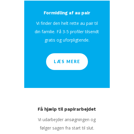
Formidling af au pair
Vi finder den helt rette au pair til
din familie. Få 3-5 profiler tilsendt
gratis og uforpligtende.
LÆS MERE
Få hjælp til papirarbejdet
Vi udarbejder ansøgningen og
følger sagen fra start til slut.