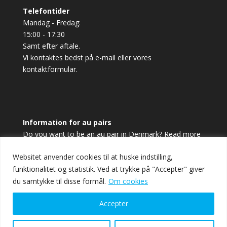
Telefontider
Mandag - Fredag:
15:00 - 17:30
Samt efter aftale.
Vi kontaktes bedst på e-mail eller vores
kontaktformular.
Information for au pairs
Do you want to be an au pair in Denmark? Read more
and sign up here.
Websitet anvender cookies til at huske indstilling,
funktionalitet og statistik. Ved at trykke på "Accepter" giver
Sign up
du samtykke til disse formål.
Om cookies
Accepter