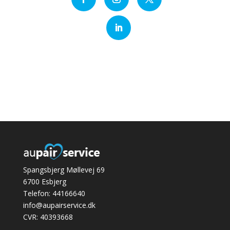
Spangsbjerg Møllevej 69
6700 Esbjerg
Telefon: 44166640
info@aupairservice.dk
CVR: 40393668