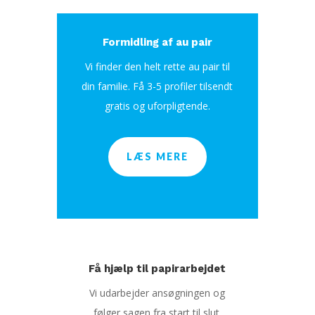
Formidling af au pair
Vi finder den helt rette au pair til
din familie. Få 3-5 profiler tilsendt
gratis og uforpligtende.
LÆS MERE
Få hjælp til papirarbejdet
Vi udarbejder ansøgningen og
følger sagen fra start til slut.